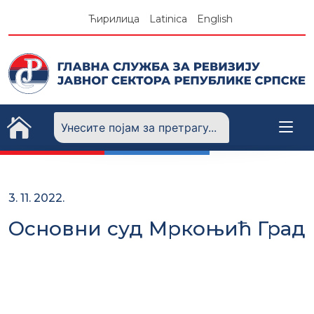
Skip
Ћирилица
Latinica
English
to
content
3. 11. 2022.
Основни суд Мркоњић Град