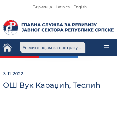
Skip
Ћирилица
Latinica
English
to
content
3. 11. 2022.
ОШ Вук Караџић, Теслић