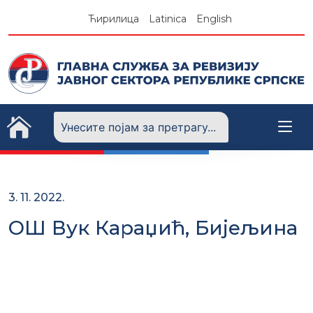
Skip
Ћирилица
Latinica
English
to
content
3. 11. 2022.
ОШ Вук Караџић, Бијељина