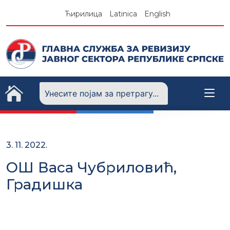
Skip
Ћирилица
Latinica
English
to
content
3. 11. 2022.
ОШ Васа Чубриловић,
Градишка