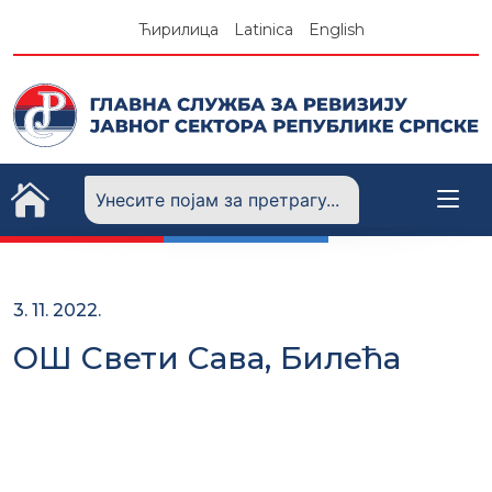
Skip
Ћирилица
Latinica
English
to
content
3. 11. 2022.
ОШ Свети Сава, Билећа