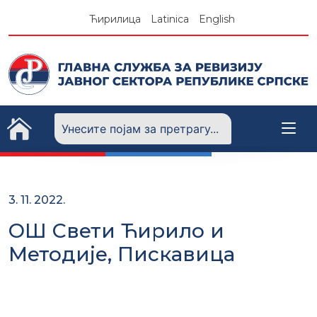
Skip
Ћирилица
Latinica
English
to
content
3. 11. 2022.
ОШ Свети Ћирило и
Методије, Пискавица