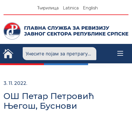
Skip
Ћирилица
Latinica
English
to
content
3. 11. 2022.
ОШ Петар Петровић
Његош, Буснови