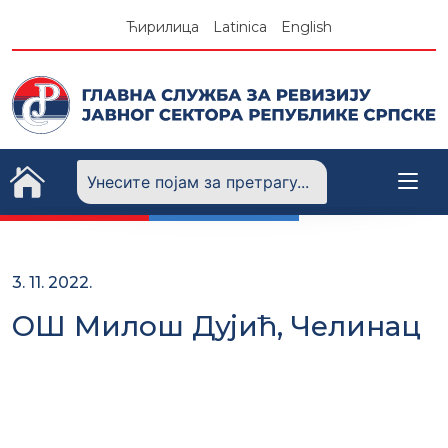
Skip
Ћирилица
Latinica
English
to
content
3. 11. 2022.
ОШ Милош Дујић, Челинац