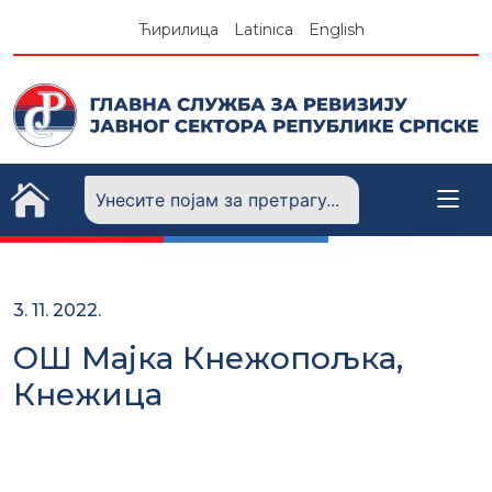
Skip
Ћирилица
Latinica
English
to
content
3. 11. 2022.
ОШ Мајка Кнежопољка,
Кнежица