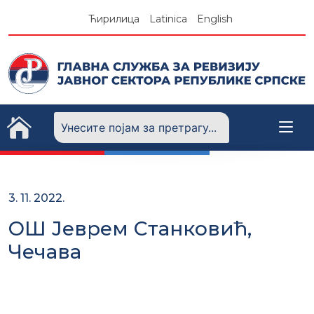
Skip
Ћирилица
Latinica
English
to
content
3. 11. 2022.
ОШ Јеврем Станковић,
Чечава