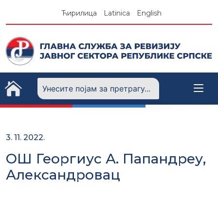
Skip
Ћирилица
Latinica
English
to
content
3. 11. 2022.
ОШ Георгиус А. Папандреу,
Александровац