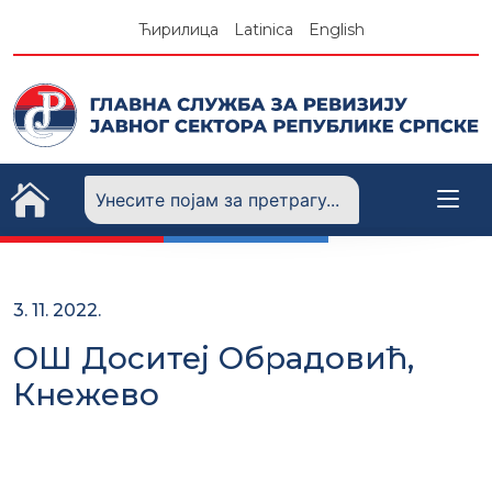
Skip
Ћирилица
Latinica
English
to
content
3. 11. 2022.
ОШ Доситеј Обрадовић,
Кнежево