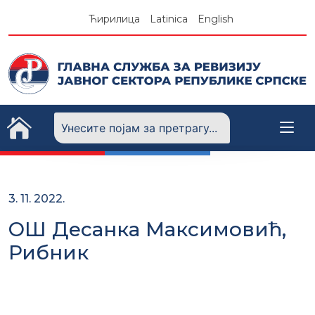
Skip
Ћирилица
Latinica
English
to
content
3. 11. 2022.
ОШ Десанка Максимовић,
Рибник