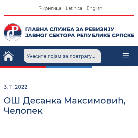
Skip
Ћирилица
Latinica
English
to
content
3. 11. 2022.
ОШ Десанка Максимовић,
Челопек