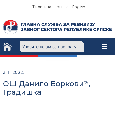
Skip
Ћирилица
Latinica
English
to
content
3. 11. 2022.
ОШ Данило Борковић,
Градишка