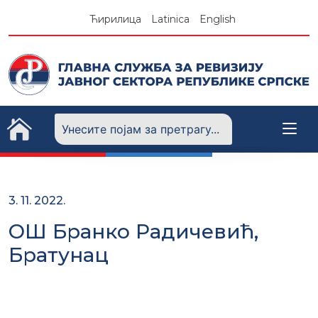
Skip
Ћирилица
Latinica
English
to
content
3. 11. 2022.
ОШ Бранко Радичевић,
Братунац