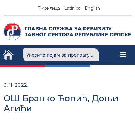
Skip
Ћирилица
Latinica
English
to
content
3. 11. 2022.
ОШ Бранко Ћопић, Доњи
Агићи