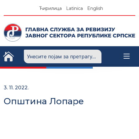
Skip
Ћирилица
Latinica
English
to
content
3. 11. 2022.
Општина Лопаре