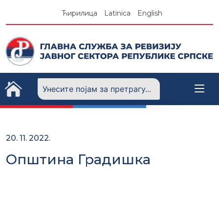
Skip
Ћирилица
Latinica
English
to
content
20. 11. 2022.
Општина Градишка