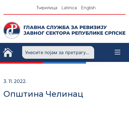
Skip
Ћирилица
Latinica
English
to
content
3. 11. 2022.
Општина Челинац