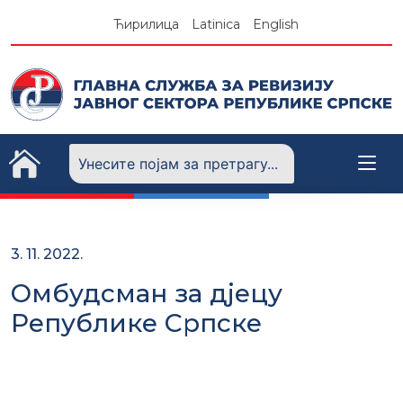
Skip
Ћирилица
Latinica
English
to
content
3. 11. 2022.
Омбудсман за дјецу
Републике Српске