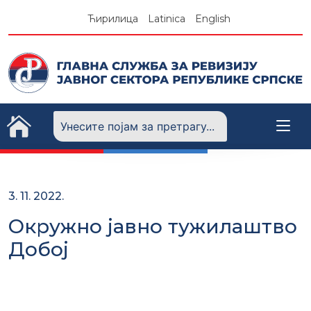
Skip
Ћирилица
Latinica
English
to
content
3. 11. 2022.
Окружно јавно тужилаштво
Добој