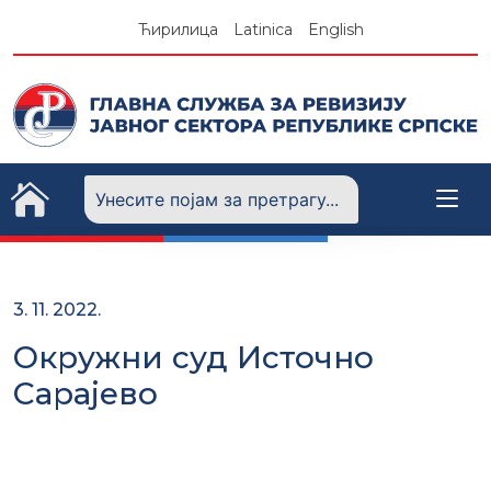
Skip
Ћирилица
Latinica
English
to
content
3. 11. 2022.
Окружни суд Источно
Сарајево