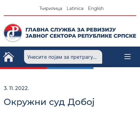
Skip
Ћирилица
Latinica
English
to
content
3. 11. 2022.
Окружни суд Добој