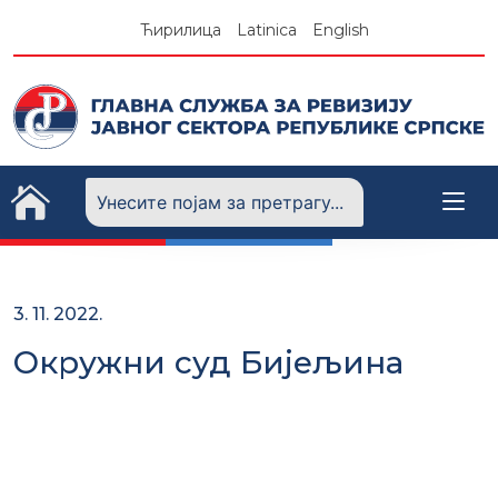
Skip
Ћирилица
Latinica
English
to
content
3. 11. 2022.
Окружни суд Бијељина