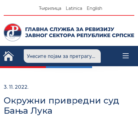
Skip
Ћирилица
Latinica
English
to
content
3. 11. 2022.
Окружни привредни суд
Бања Лука