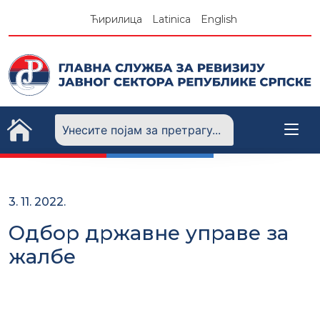
Skip
Ћирилица
Latinica
English
to
content
3. 11. 2022.
Одбор државне управе за
жалбе