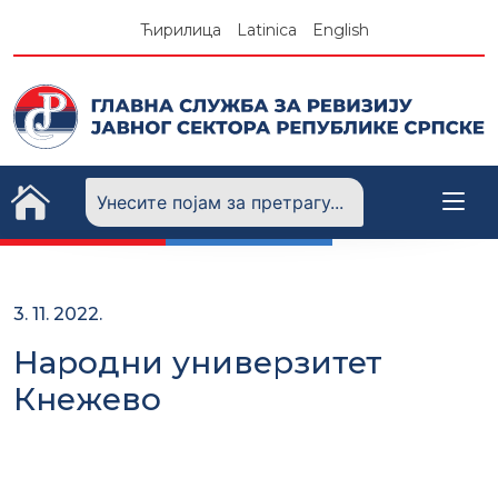
Skip
Ћирилица
Latinica
English
to
content
3. 11. 2022.
Народни универзитет
Кнежево