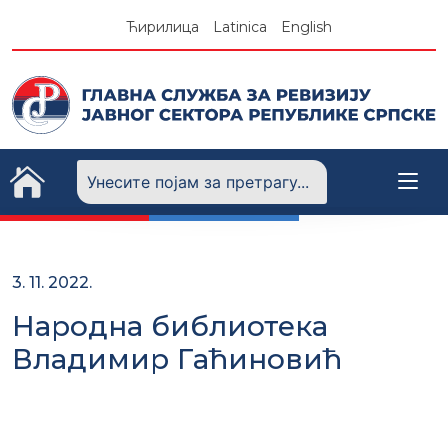
Skip
Ћирилица
Latinica
English
to
content
3. 11. 2022.
Народна библиотека
Владимир Гаћиновић