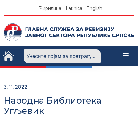
Skip
Ћирилица
Latinica
English
to
content
3. 11. 2022.
Народна Библиотека
Угљевик