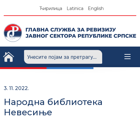
Skip
Ћирилица
Latinica
English
to
content
3. 11. 2022.
Народна библиотека
Невесиње