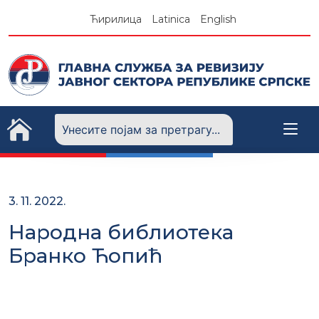
Skip
Ћирилица
Latinica
English
to
content
3. 11. 2022.
Народна библиотека
Бранко Ћопић