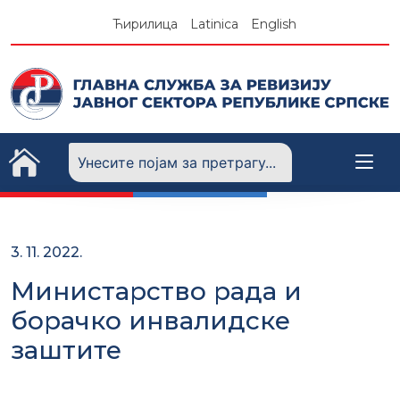
Skip
Ћирилица
Latinica
English
to
content
3. 11. 2022.
Министарство рада и
борачко инвалидске
заштите