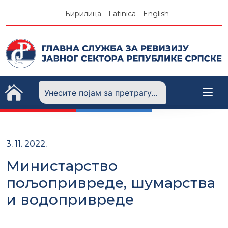
Skip
Ћирилица
Latinica
English
to
content
3. 11. 2022.
Министарство
пољопривреде, шумарства
и водопривреде