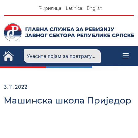
Skip
Ћирилица
Latinica
English
to
content
3. 11. 2022.
Машинска школа Приједор