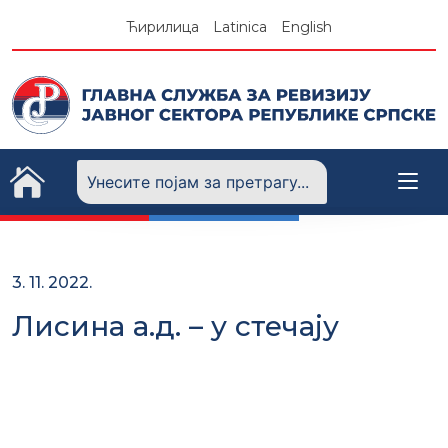
Skip
Ћирилица
Latinica
English
to
content
3. 11. 2022.
Лисина а.д. – у стечају