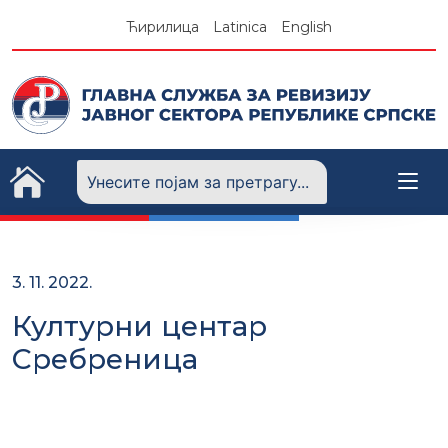
Skip
Ћирилица
Latinica
English
to
content
3. 11. 2022.
Културни центар
Сребреница