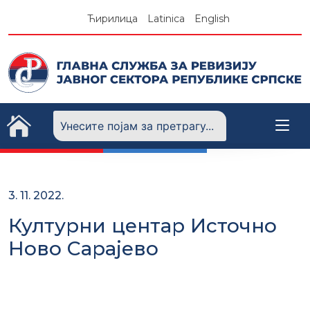
Skip
Ћирилица
Latinica
English
to
content
3. 11. 2022.
Културни центар Источно
Ново Сарајево