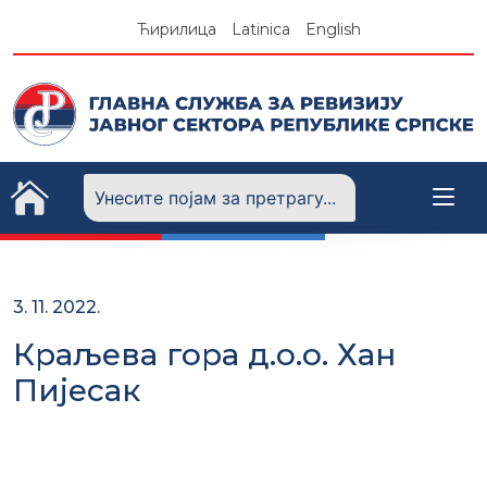
Skip
Ћирилица
Latinica
English
to
content
3. 11. 2022.
Краљева гора д.о.о. Хан
Пијесак