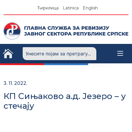
Skip
Ћирилица
Latinica
English
to
content
3. 11. 2022.
КП Сињаково а.д. Језеро – у
стечају