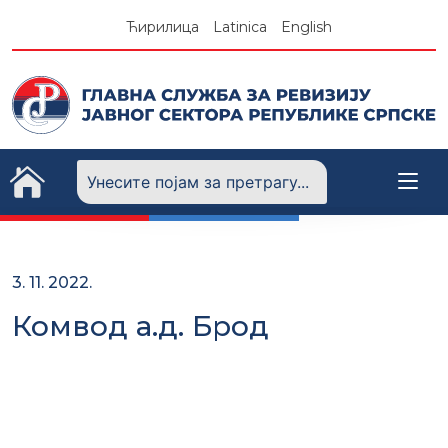
Skip
Ћирилица
Latinica
English
to
content
3. 11. 2022.
Комвод а.д. Брод