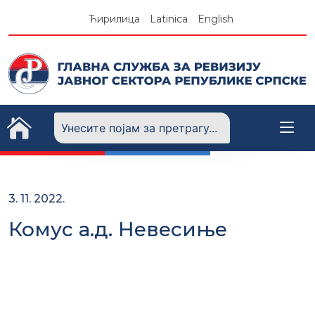
Skip
Ћирилица
Latinica
English
to
content
3. 11. 2022.
Комус а.д. Невесиње