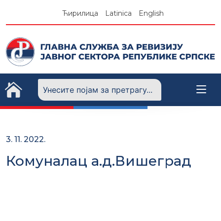
Skip
Ћирилица
Latinica
English
to
content
3. 11. 2022.
Комуналац а.д.Вишеград