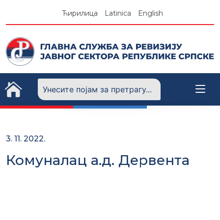
Skip
Ћирилица
Latinica
English
to
content
3. 11. 2022.
Комуналац а.д. Дервента