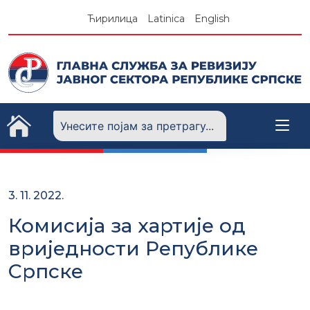
Skip
Ћирилица
Latinica
English
to
content
3. 11. 2022.
Комисија за хартије од
вриједности Републике
Српске