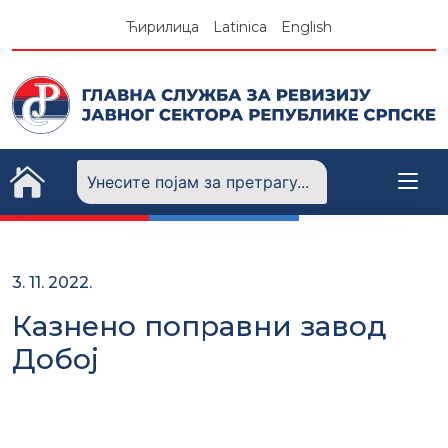
Skip
Ћирилица
Latinica
English
to
content
3. 11. 2022.
Казнено поправни завод
Добој