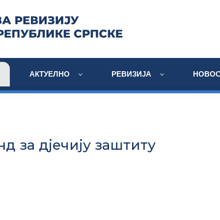
АКТУЕЛНО
РЕВИЗИЈА
НОВОС
д за дјечију заштиту