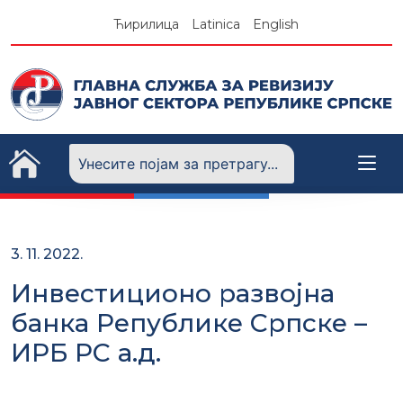
Skip
Ћирилица
Latinica
English
to
content
3. 11. 2022.
Инвестиционо развојна
банка Републике Српске –
ИРБ РС а.д.