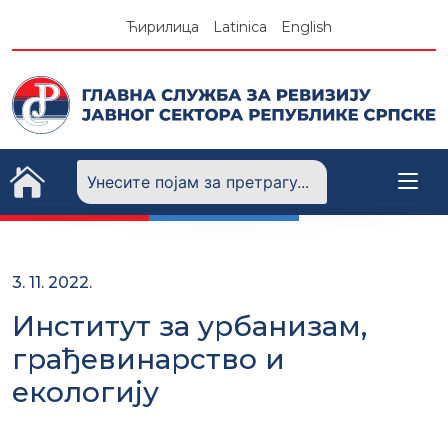
Skip
Ћирилица
Latinica
English
to
content
3. 11. 2022.
Институт за урбанизам,
грађевинарство и
екологију