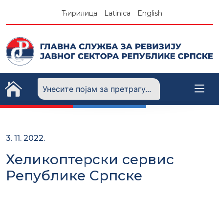
Skip
Ћирилица
Latinica
English
to
content
3. 11. 2022.
Хеликоптерски сервис
Републике Српске